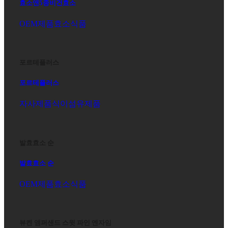
효소앤5종비건효소
OEM제품
효소식품
포르테플러스
포르테플러스
자사제품
식이섬유제품
발효효소 순
발효효소 순
OEM제품
효소식품
뷰켄 앰퍼샌드 스윗 파인 엔자임