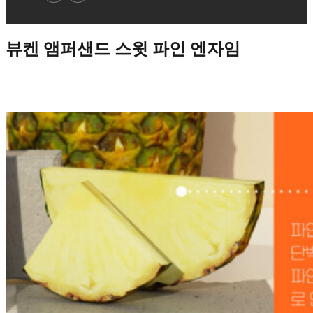
뷰켄 앰퍼샌드 스윗 파인 엔자임