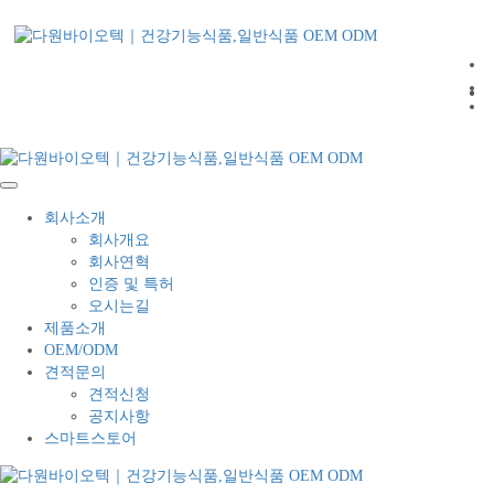
회
제
견
스마
회사소개
회사개요
회사연혁
인증 및 특허
오시는길
제품소개
OEM/ODM
견적문의
견적신청
공지사항
스마트스토어