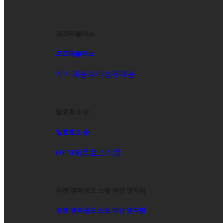
포르테플러스
포르테플러스
자사제품
식이섬유제품
발효효소 순
발효효소 순
OEM제품
효소식품
뷰켄 앰퍼샌드 스윗 파인 엔자임
뷰켄 앰퍼샌드 스윗 파인 엔자임